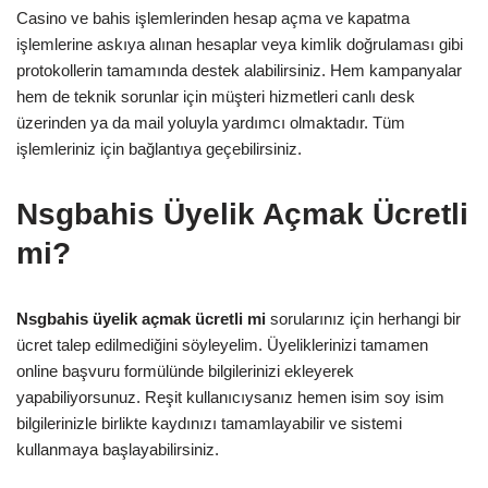
Casino ve bahis işlemlerinden hesap açma ve kapatma
işlemlerine askıya alınan hesaplar veya kimlik doğrulaması gibi
protokollerin tamamında destek alabilirsiniz. Hem kampanyalar
hem de teknik sorunlar için müşteri hizmetleri canlı desk
üzerinden ya da mail yoluyla yardımcı olmaktadır. Tüm
işlemleriniz için bağlantıya geçebilirsiniz.
Nsgbahis Üyelik Açmak Ücretli
mi?
Nsgbahis üyelik açmak ücretli mi
sorularınız için herhangi bir
ücret talep edilmediğini söyleyelim. Üyeliklerinizi tamamen
online başvuru formülünde bilgilerinizi ekleyerek
yapabiliyorsunuz. Reşit kullanıcıysanız hemen isim soy isim
bilgilerinizle birlikte kaydınızı tamamlayabilir ve sistemi
kullanmaya başlayabilirsiniz.