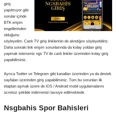
giriş
yapılmıyor gibi
sorular içinde
BTK erişim
engellerinden
olduğunu
söyleyelim. Canlı TV giriş linklerinin de alındığını söyleyebiliriz.
Daha sonraki link erişim sorunlarında da kolay yoldan giriş
yapmak isterseniz ngs TV ile canlı linkler üzerinden kolay giriş
yapabilirsiniz.
Ayrıca Twitter ve Telegram gibi kanalları üzerinden ya da destek
sayfaları üzerinden giriş yapabilirsiniz. Tüm bu sorunları ilk
etaptan aşmak üzere de iOS / Android mobil uygulamalarını
ücretsiz şekilde indirmenizi tavsiye edilmektedir.
Nsgbahis Spor Bahisleri