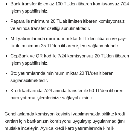
Bank transfer ile en az 100 TL’den itibaren komisyonsuz 7/24
işlem yapabilirsiniz.
Papara ile minimum 20 TL alt limitten itibaren komisyonsuz
ve anında transfer özelliği sunulmaktadır.
Mft yatırımlarında minimum miktar 5 TL’den itibaren ve pay-
fix ile minimum 25 TL’den itibaren işlem sağlanmaktadır.
CepBank ve QR kod ile 7/24 komisyonsuz 20 TL’den itibaren
işlem yapabilirsiniz.
Btc yatırımlarında minimum miktar 20 TL’den itibaren
sağlanabilmektedir.
Kredi kartlarında 7/24 anında transfer ile 50 TL’den itibaren
para yatırma işlemlerinize sağlayabilirsiniz.
Genel anlamda komisyon kesintisi yapılmamakla birlikte kredi
kartları için bankanızın komisyonu uygulayıp uygulanmadığını
mutlaka inceleyin. Ayrıca kredi kartı yatırımlarında kimlik