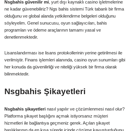
Nsgbahis güvenilir mi
, yurt dışı kaynaklı casino işletmelerine
ne kadar güvenebiliriz? Ngs bahis sistemi Türk tabanlı bir firma
olduğunu ve global alanda yetkilendirme belgeleri olduğunu
söyleyelim. Genel sunucusu, oyun sağlayıcıları, bahis
programları ve ödeme araçlarının tamamı yasal ve
denetlenmektedir.
Lisanslandırması ise lisans protokollerinin yerine getirilmesi ile
verilmiştir. Finans işlemleri alanında, casino oyun sunumları gibi
her konuda da güvenilirliği ve niteliği yüksek bir firma olarak
bilinmektedir.
Nsgbahis Şikayetleri
Nsgbahis şikayetleri
nasıl yapılır ve çözümlenmesi nasıl olur?
Platforma şikayet başlığını açmak istiyorsanız müşteri
hizmetleri ile bağlantıya geçmeniz gerek. Açılan şikayet
başlıklarının da en kısa sürede içinde çözüme kavuşturduğunu