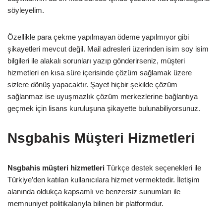
söyleyelim.
Özellikle para çekme yapılmayan ödeme yapılmıyor gibi
şikayetleri mevcut değil. Mail adresleri üzerinden isim soy isim
bilgileri ile alakalı sorunları yazıp gönderirseniz, müşteri
hizmetleri en kısa süre içerisinde çözüm sağlamak üzere
sizlere dönüş yapacaktır. Şayet hiçbir şekilde çözüm
sağlanmaz ise uyuşmazlık çözüm merkezlerine bağlantıya
geçmek için lisans kuruluşuna şikayette bulunabiliyorsunuz.
Nsgbahis Müşteri Hizmetleri
Nsgbahis müşteri hizmetleri
Türkçe destek seçenekleri ile
Türkiye’den katılan kullanıcılara hizmet vermektedir. İletişim
alanında oldukça kapsamlı ve benzersiz sunumları ile
memnuniyet politikalarıyla bilinen bir platformdur.