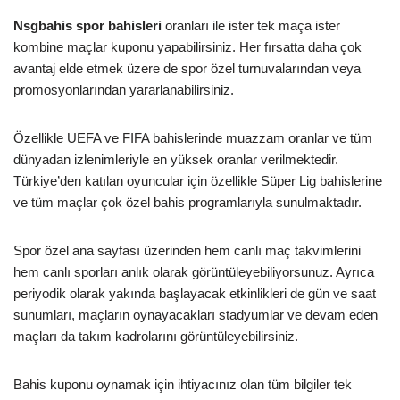
Nsgbahis spor bahisleri
oranları ile ister tek maça ister
kombine maçlar kuponu yapabilirsiniz. Her fırsatta daha çok
avantaj elde etmek üzere de spor özel turnuvalarından veya
promosyonlarından yararlanabilirsiniz.
Özellikle UEFA ve FIFA bahislerinde muazzam oranlar ve tüm
dünyadan izlenimleriyle en yüksek oranlar verilmektedir.
Türkiye’den katılan oyuncular için özellikle Süper Lig bahislerine
ve tüm maçlar çok özel bahis programlarıyla sunulmaktadır.
Spor özel ana sayfası üzerinden hem canlı maç takvimlerini
hem canlı sporları anlık olarak görüntüleyebiliyorsunuz. Ayrıca
periyodik olarak yakında başlayacak etkinlikleri de gün ve saat
sunumları, maçların oynayacakları stadyumlar ve devam eden
maçları da takım kadrolarını görüntüleyebilirsiniz.
Bahis kuponu oynamak için ihtiyacınız olan tüm bilgiler tek