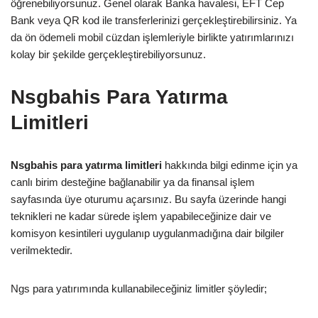
öğrenebiliyorsunuz. Genel olarak Banka havalesi, EFT Cep
Bank veya QR kod ile transferlerinizi gerçekleştirebilirsiniz. Ya
da ön ödemeli mobil cüzdan işlemleriyle birlikte yatırımlarınızı
kolay bir şekilde gerçekleştirebiliyorsunuz.
Nsgbahis Para Yatırma
Limitleri
Nsgbahis para yatırma limitleri
hakkında bilgi edinme için ya
canlı birim desteğine bağlanabilir ya da finansal işlem
sayfasında üye oturumu açarsınız. Bu sayfa üzerinde hangi
teknikleri ne kadar sürede işlem yapabileceğinize dair ve
komisyon kesintileri uygulanıp uygulanmadığına dair bilgiler
verilmektedir.
Ngs para yatırımında kullanabileceğiniz limitler şöyledir;