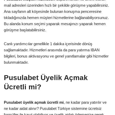
mail adresleri üzerinden hızlı bir şekilde görüşme yapabilirsiniz.
Ana sayfanın alt köşesinde bulunan konuşma penceresine
tıkladığınızda hemen müşteri hizmetlerine bağlanabiliyorsunuz.
Bu alanda konum seçimi yaparak mesajınızı yaparak hemen
görüşme başlatabilirsiniz.
Canlı yardımcılar genellikle 1 dakika içerisinde dönüş
sağlamaktadır. Hizmetleri arasında da para yatırma IBAN
bilgileri, bonus aktivasyonu ve genel yanıtlamalar gibi hizmetler
bulunmaktadır.
Pusulabet Üyelik Açmak
Ücretli mi?
Pusulabet üyelik açmak ücretli mi
, ne kadar para yatırılır ve
ne kadar aidat alınır? Pusulabet Türkiye sistemine ücretsiz
formüller ile kayıt olabiliyor ve üyelik aidatı ödemenize gerek