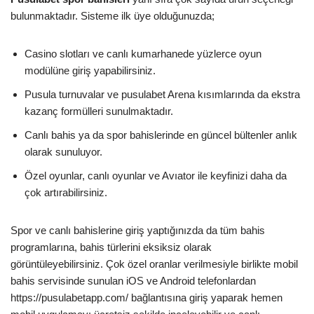
bulunmaktadır. Sisteme ilk üye olduğunuzda;
Casino slotları ve canlı kumarhanede yüzlerce oyun
modülüne giriş yapabilirsiniz.
Pusula turnuvalar ve pusulabet Arena kısımlarında da ekstra
kazanç formülleri sunulmaktadır.
Canlı bahis ya da spor bahislerinde en güncel bültenler anlık
olarak sunuluyor.
Özel oyunlar, canlı oyunlar ve Avıator ile keyfinizi daha da
çok artırabilirsiniz.
Spor ve canlı bahislerine giriş yaptığınızda da tüm bahis
programlarına, bahis türlerini eksiksiz olarak
görüntüleyebilirsiniz. Çok özel oranlar verilmesiyle birlikte mobil
bahis servisinde sunulan iOS ve Android telefonlardan
https://pusulabetapp.com/ bağlantısına giriş yaparak hemen