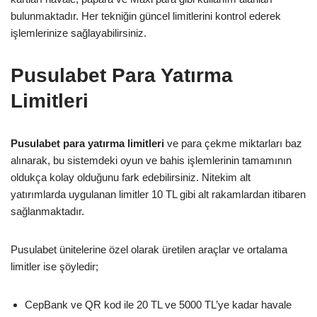
bulunmaktadır. Her tekniğin güncel limitlerini kontrol ederek
işlemlerinize sağlayabilirsiniz.
Pusulabet Para Yatırma
Limitleri
Pusulabet para yatırma limitleri
ve para çekme miktarları baz
alınarak, bu sistemdeki oyun ve bahis işlemlerinin tamamının
oldukça kolay olduğunu fark edebilirsiniz. Nitekim alt
yatırımlarda uygulanan limitler 10 TL gibi alt rakamlardan itibaren
sağlanmaktadır.
Pusulabet ünitelerine özel olarak üretilen araçlar ve ortalama
limitler ise şöyledir;
CepBank ve QR kod ile 20 TL ve 5000 TL’ye kadar havale