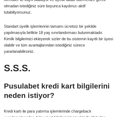
olmadan istediğiniz süre boyunca kaydınızı aktif
tutabiliyorsunuz.
Standart üyelik işlemlerinin tamamı ücretsiz bir şekilde
yapılmasıyla birlikte 18 yaş sınırlandırması bulunmaktadır.
Kimlik bilgilerinizi ekleyerek sizler de bu sistemin kayıtlı bir üyesi
olabilir ve tüm avantajlarından istediğiniz sürece
yararlanabilirsiniz.
S.S.S.
Pusulabet kredi kart bilgilerini
neden istiyor?
Kredi kartı ile para yatırma işlemlerinde chargeback