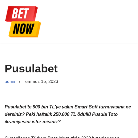
İçeriğe
geç
Pusulabet
admin
Temmuz 15, 2023
Pusulabet’te 900 bin TL’ye yakın Smart Soft turnuvasına ne
dersiniz? Peki haftalık 250.000 TL ödüllü Pusula Toto
ikramiyesini ister misiniz?