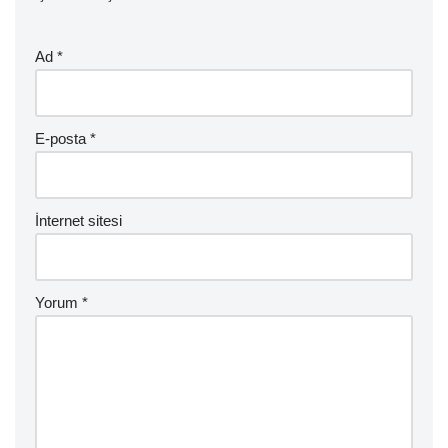
Ad
*
E-posta
*
İnternet sitesi
Yorum
*