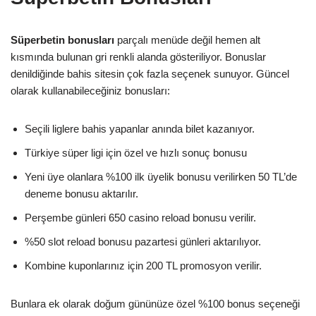
Süperbetin bonusları
parçalı menüde değil hemen alt
kısmında bulunan gri renkli alanda gösteriliyor. Bonuslar
denildiğinde bahis sitesin çok fazla seçenek sunuyor. Güncel
olarak kullanabileceğiniz bonusları:
Seçili liglere bahis yapanlar anında bilet kazanıyor.
Türkiye süper ligi için özel ve hızlı sonuç bonusu
Yeni üye olanlara %100 ilk üyelik bonusu verilirken 50 TL’de
deneme bonusu aktarılır.
Perşembe günleri 650 casino reload bonusu verilir.
%50 slot reload bonusu pazartesi günleri aktarılıyor.
Kombine kuponlarınız için 200 TL promosyon verilir.
Bunlara ek olarak doğum gününüze özel %100 bonus seçeneği