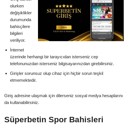
olurken
değişiklikler
durumunda
bahisçilere
bilgileri
veriliyor.
İnternet
üzerinde herhangi bir tarayıcıdan isterseniz cep
telefonunuzdan isterseniz bilgisayarınızdan girebilirsiniz.
Girişler sorunsuz olup cihaz için hiçbir sorun teşkil
etmemektedir.
Giriş adresine ulaşmak için dilerseniz sosyal medya hesaplarını
da kullanabilirsiniz.
Süperbetin Spor Bahisleri