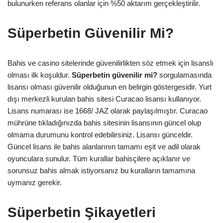
bulunurken referans olanlar için %50 aktarım gerçekleştirilir.
Süperbetin Güvenilir Mi?
Bahis ve casino sitelerinde güvenilirlikten söz etmek için lisanslı
olması ilk koşuldur.
Süperbetin güvenilir mi?
sorgulamasında
lisansı olması güvenilir olduğunun en belirgin göstergesidir. Yurt
dışı merkezli kurulan bahis sitesi Curacao lisansı kullanıyor.
Lisans numarası ise 1668/ JAZ olarak paylaşılmıştır. Curacao
mührüne tıkladığınızda bahis sitesinin lisansının güncel olup
olmama durumunu kontrol edebilirsiniz. Lisansı günceldir.
Güncel lisans ile bahis alanlarının tamamı eşit ve adil olarak
oyunculara sunulur. Tüm kurallar bahisçilere açıklanır ve
sorunsuz bahis almak istiyorsanız bu kuralların tamamına
uymanız gerekir.
Süperbetin Şikayetleri