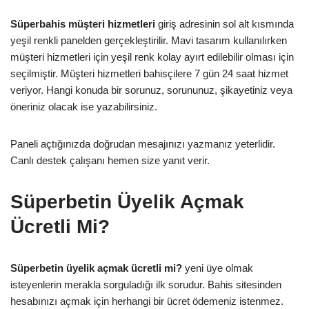
Süperbahis müşteri hizmetleri
giriş adresinin sol alt kısmında
yeşil renkli panelden gerçekleştirilir. Mavi tasarım kullanılırken
müşteri hizmetleri için yeşil renk kolay ayırt edilebilir olması için
seçilmiştir. Müşteri hizmetleri bahisçilere 7 gün 24 saat hizmet
veriyor. Hangi konuda bir sorunuz, sorununuz, şikayetiniz veya
öneriniz olacak ise yazabilirsiniz.
Paneli açtığınızda doğrudan mesajınızı yazmanız yeterlidir.
Canlı destek çalışanı hemen size yanıt verir.
Süperbetin Üyelik Açmak
Ücretli Mi?
Süperbetin üyelik açmak ücretli mi?
yeni üye olmak
isteyenlerin merakla sorguladığı ilk sorudur. Bahis sitesinden
hesabınızı açmak için herhangi bir ücret ödemeniz istenmez.