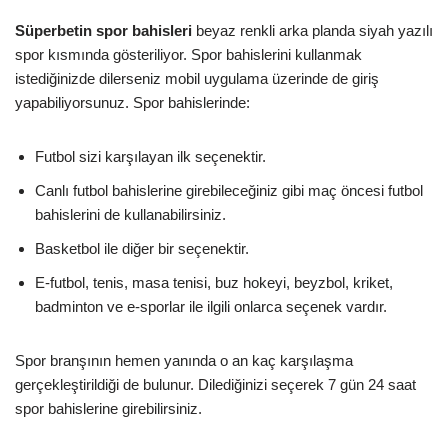
Süperbetin spor bahisleri
beyaz renkli arka planda siyah yazılı
spor kısmında gösteriliyor. Spor bahislerini kullanmak
istediğinizde dilerseniz mobil uygulama üzerinde de giriş
yapabiliyorsunuz. Spor bahislerinde:
Futbol sizi karşılayan ilk seçenektir.
Canlı futbol bahislerine girebileceğiniz gibi maç öncesi futbol
bahislerini de kullanabilirsiniz.
Basketbol ile diğer bir seçenektir.
E-futbol, tenis, masa tenisi, buz hokeyi, beyzbol, kriket,
badminton ve e-sporlar ile ilgili onlarca seçenek vardır.
Spor branşının hemen yanında o an kaç karşılaşma
gerçekleştirildiği de bulunur. Dilediğinizi seçerek 7 gün 24 saat
spor bahislerine girebilirsiniz.