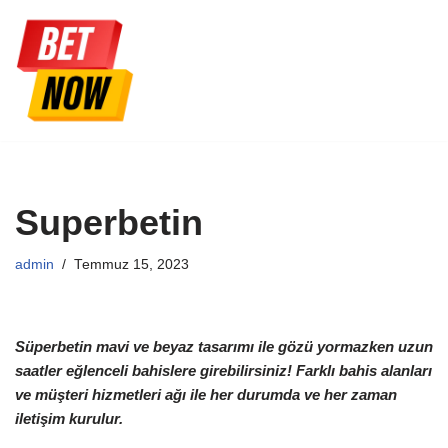
İçeriğe
geç
Superbetin
admin
Temmuz 15, 2023
Süperbetin mavi ve beyaz tasarımı ile gözü yormazken uzun
saatler eğlenceli bahislere girebilirsiniz! Farklı bahis alanları
ve müşteri hizmetleri ağı ile her durumda ve her zaman
iletişim kurulur.