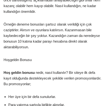
önce bahsettiğimiz açıklamadan anlayabileceğin gibi onlar hem
kazanç olabilir hem kayıp olabilir. Nasıl kullandığın, ne kadar
kullandığın önemlidir.
Örneğin deneme bonusları şartsız olarak verildiği için çok
caziptirler. Alırsın ve oyunlara katılırsın. Kazanmasan bile
kaybedeceğin bir şey yoktur. Kazandığın zaman da neredeyse
bonusun 10 katına kadar parayı hesabına direkt olarak
aktarabiliyorsun.
Hoşgeldin Bonusu
Hoş geldin bonusu
nedir, nasıl kullanılır? Bir siteye ilk defa
kayıt olduğunda destekleyecek şekilde verilen promosyonlardır.
Bu promosyonlar;
Her üye için bir defa sunulurlar.
Para yatırma şartıyla birlikte alınırlar.