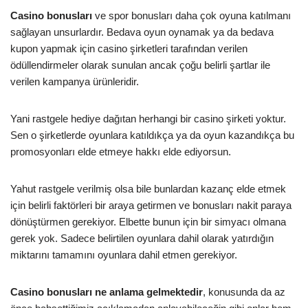
Casino bonusları
ve spor bonusları daha çok oyuna katılmanı
sağlayan unsurlardır. Bedava oyun oynamak ya da bedava
kupon yapmak için casino şirketleri tarafından verilen
ödüllendirmeler olarak sunulan ancak çoğu belirli şartlar ile
verilen kampanya ürünleridir.
Yani rastgele hediye dağıtan herhangi bir casino şirketi yoktur.
Sen o şirketlerde oyunlara katıldıkça ya da oyun kazandıkça bu
promosyonları elde etmeye hakkı elde ediyorsun.
Yahut rastgele verilmiş olsa bile bunlardan kazanç elde etmek
için belirli faktörleri bir araya getirmen ve bonusları nakit paraya
dönüştürmen gerekiyor. Elbette bunun için bir simyacı olmana
gerek yok. Sadece belirtilen oyunlara dahil olarak yatırdığın
miktarını tamamını oyunlara dahil etmen gerekiyor.
Casino bonusları ne anlama gelmektedir
, konusunda da az