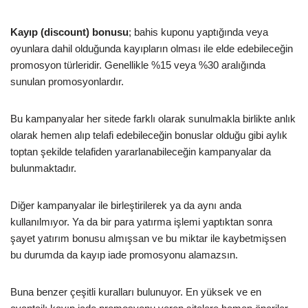
Kayıp (discount) bonusu
; bahis kuponu yaptığında veya
oyunlara dahil olduğunda kayıpların olması ile elde edebileceğin
promosyon türleridir. Genellikle %15 veya %30 aralığında
sunulan promosyonlardır.
Bu kampanyalar her sitede farklı olarak sunulmakla birlikte anlık
olarak hemen alıp telafi edebileceğin bonuslar olduğu gibi aylık
toptan şekilde telafiden yararlanabileceğin kampanyalar da
bulunmaktadır.
Diğer kampanyalar ile birleştirilerek ya da aynı anda
kullanılmıyor. Ya da bir para yatırma işlemi yaptıktan sonra
şayet yatırım bonusu almışsan ve bu miktar ile kaybetmişsen
bu durumda da kayıp iade promosyonu alamazsın.
Buna benzer çeşitli kuralları bulunuyor. En yüksek ve en