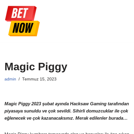
İçeriğe
geç
Magic Piggy
admin
Temmuz 15, 2023
Magic Piggy 2023 şubat ayında Hacksaw Gaming tarafından
piyasaya sunuldu ve çok sevildi. Sihirli domuzcuklar ile çok
eğlenecek ve çok kazanacaksınız. Merak edilenler burada…