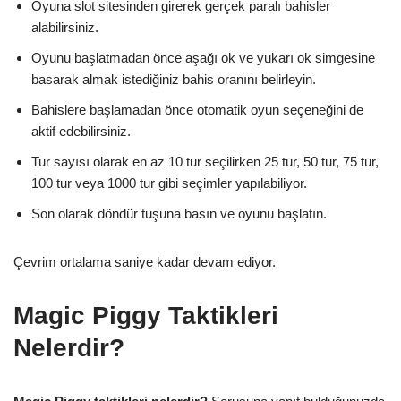
Oyuna slot sitesinden girerek gerçek paralı bahisler
alabilirsiniz.
Oyunu başlatmadan önce aşağı ok ve yukarı ok simgesine
basarak almak istediğiniz bahis oranını belirleyin.
Bahislere başlamadan önce otomatik oyun seçeneğini de
aktif edebilirsiniz.
Tur sayısı olarak en az 10 tur seçilirken 25 tur, 50 tur, 75 tur,
100 tur veya 1000 tur gibi seçimler yapılabiliyor.
Son olarak döndür tuşuna basın ve oyunu başlatın.
Çevrim ortalama saniye kadar devam ediyor.
Magic Piggy Taktikleri
Nelerdir?