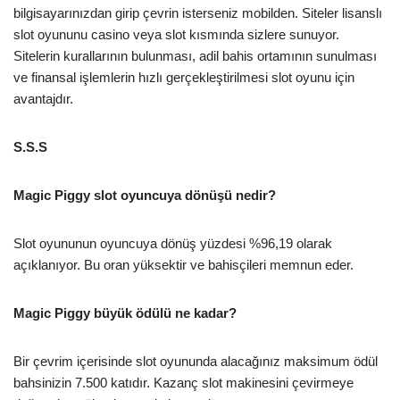
bilgisayarınızdan girip çevrin isterseniz mobilden. Siteler lisanslı
slot oyununu casino veya slot kısmında sizlere sunuyor.
Sitelerin kurallarının bulunması, adil bahis ortamının sunulması
ve finansal işlemlerin hızlı gerçekleştirilmesi slot oyunu için
avantajdır.
S.S.S
Magic Piggy slot oyuncuya dönüşü nedir?
Slot oyununun oyuncuya dönüş yüzdesi %96,19 olarak
açıklanıyor. Bu oran yüksektir ve bahisçileri memnun eder.
Magic Piggy büyük ödülü ne kadar?
Bir çevrim içerisinde slot oyununda alacağınız maksimum ödül
bahsinizin 7.500 katıdır. Kazanç slot makinesini çevirmeye